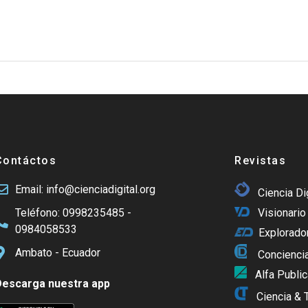
Contáctos
Revistas
Email: info@cienciadigital.org
Ciencia Di
Visionario 
Teléfono: 0998235485 -
0984058533
Explorador
Ambato - Ecuador
Conciencia
Alfa Publi
Descarga nuestra app
Ciencia & 