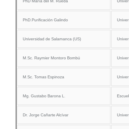
PhD María del M. Rueda
Unive
PhD.Purificación Galindo
Univer
Universidad de Salamanca (US)
Univer
M.Sc. Raymier Montoro Bombú
Unive
M.Sc. Tomas Espinoza
Univer
Mg. Gustabo Barona L.
Escuel
Dr. Jorge Cañarte Alcívar
Univer