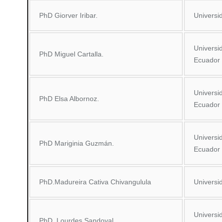
PhD Giorver Iribar.
Universi
Universi
PhD Miguel Cartalla.
Ecuador
Universi
PhD Elsa Albornoz.
Ecuador
Universi
PhD Mariginia Guzmán.
Ecuador
PhD.Madureira Cativa Chivangulula
Universi
Universi
PhD. Lourdes Sandoval