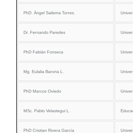
PhD. Ángel Sailema Torres.
Univer
Dr. Fernando Paredes
Univer
PhD Fabián Fonseca
Unive
Mg. Eulalia Barona L.
Univer
PhD Marcos Oviedo
Univer
MSc. Pablo Velastegui L.
Educac
PhD Cristian Rivera García
Univer