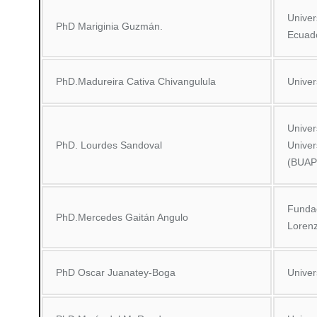
Univer
PhD Mariginia Guzmán.
Ecuad
PhD.Madureira Cativa Chivangulula
Univer
Univer
PhD. Lourdes Sandoval
Unive
(BUAP
Fundac
PhD.Mercedes Gaitán Angulo
Loren
PhD Oscar Juanatey-Boga
Univer