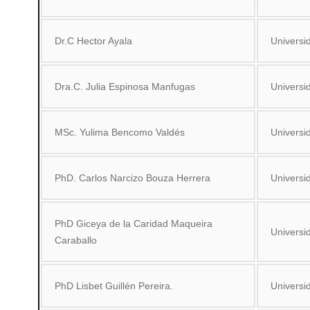
Dr.C Hector Ayala
Universi
Dra.C. Julia Espinosa Manfugas
Universi
MSc. Yulima Bencomo Valdés
Universi
PhD. Carlos Narcizo Bouza Herrera
Universi
PhD Giceya de la Caridad Maqueira
Universi
Caraballo
PhD Lisbet Guillén Pereira.
Universi