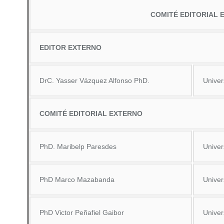
COMITÉ EDITORIAL 
EDITOR EXTERNO
DrC. Yasser Vázquez Alfonso PhD.
Univer
COMITÉ EDITORIAL EXTERNO
PhD. Maribelp Paresdes
Univer
PhD Marco Mazabanda
Unive
PhD Victor Peñafiel Gaibor
Univer