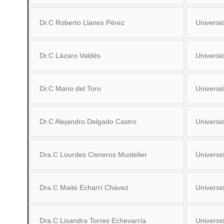
Dr.C Roberto Llanes Pérez
Universi
Dr.C Lázaro Valdés
Universi
Dr.C Mario del Toro
Universi
Dr.C Alejandro Delgado Castro
Universi
Dra.C Lourdes Cisneros Mustelier
Universi
Dra.C Maité Echarrí Chávez
Universi
Dra.C Lisandra Torres Echevarría
Universi