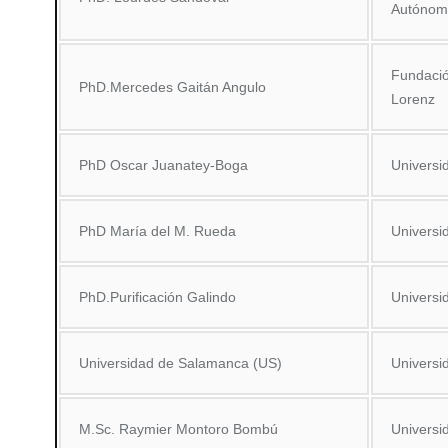
Autónom
Fundació
PhD.Mercedes Gaitán Angulo
Lorenz
PhD Oscar Juanatey-Boga
Universi
PhD María del M. Rueda
Univers
PhD.Purificación Galindo
Universi
Universidad de Salamanca (US)
Universi
M.Sc. Raymier Montoro Bombú
Universi