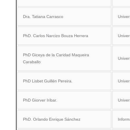
Dra. Tatiana Carrasco
Unive
PhD. Carlos Narcizo Bouza Herrera
Univer
PhD Giceya de la Caridad Maqueira
Univer
Caraballo
PhD Lisbet Guillén Pereira.
Univer
PhD Giorver Iribar.
Univer
PhD. Orlando Enrique Sánchez
Inform